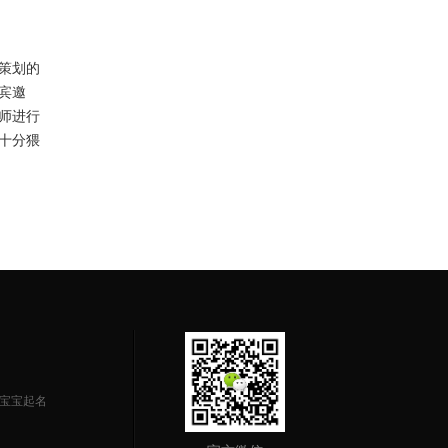
策划的
宾邀
师进行
十分猥
宝宝起名