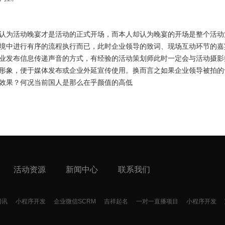
认为活动晚宴才是活动的正式开场，而本人却认为晚宴的开场是整个活动
境中进行有序的流程执行而已，此时企业领导的致词、现场互动环节的嘉
业发布信息传递声音的方式，有经验的活动策划师此时一定会与活动摄影
形象，便于媒体发布或企业外延宣传使用。换而言之如果企业领导被拍的
效果？何况当前国人是那么在乎颜值的高低
活动资源
新闻中心
联系我们
网讯
小程序开发
企业微信SCRM
吉祥起名
一对一直播项目
小程序开发